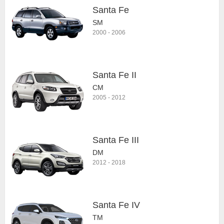
Santa Fe
SM
2000
-
2006
Santa Fe II
CM
2005
-
2012
Santa Fe III
DM
2012
-
2018
Santa Fe IV
TM