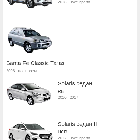
2018
-
наст. время
Santa Fe Classic Тагаз
2006
-
наст. время
Solaris седан
RB
2010
-
2017
Solaris седан II
HCR
2017
-
наст. время