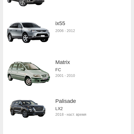
ix55
2006
-
2012
Matrix
FC
2001
-
2010
Palisade
LX2
2018
-
наст. время