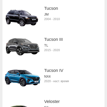
Tucson
JM
2004
-
2010
Tucson III
TL
2015
-
2020
Tucson IV
NX4
2020
-
наст. время
Veloster