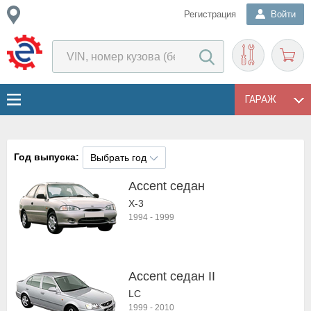
Регистрация
Войти
ГАРАЖ
Год выпуска:
Выбрать год
Accent седан
X-3
1994
-
1999
Accent седан II
LC
1999
-
2010