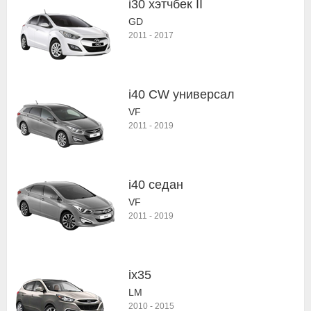
i30 хэтчбек II
GD
2011
-
2017
i40 CW универсал
VF
2011
-
2019
i40 седан
VF
2011
-
2019
ix35
LM
2010
-
2015