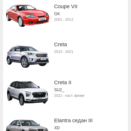
Coupe VII
GK
2001
-
2012
Creta
2015
-
2021
Creta II
SU2_
2021
-
наст. время
Elantra седан III
XD