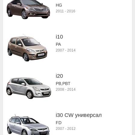
HG
2011
-
2016
i10
PA
2007
-
2014
i20
PB,PBT
2008
-
2014
i30 CW универсал
FD
2007
-
2012