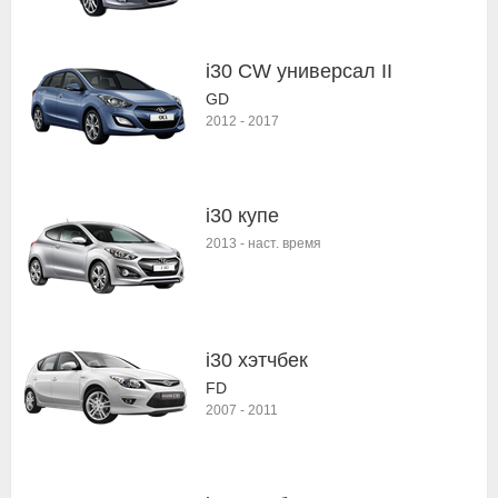
i30 CW универсал II
GD
2012
-
2017
i30 купе
2013
-
наст. время
i30 хэтчбек
FD
2007
-
2011