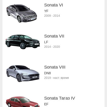
Sonata VI
YF
2009
-
2014
Sonata VII
LF
2014
-
2020
Sonata VIII
DN8
2019
-
наст. время
Sonata Тагаз IV
EF