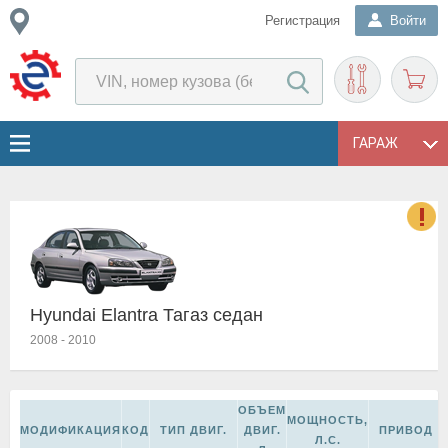
Регистрация
Войти
ГАРАЖ
о
Е
в
Hyundai Elantra Тагаз седан
н
о
2008
-
2010
в
к
и
ОБЪЕМ
н
МОЩНОСТЬ,
МОДИФИКАЦИЯ
КОД
ТИП ДВИГ.
ДВИГ.
ПРИВОД
о
Л.С.