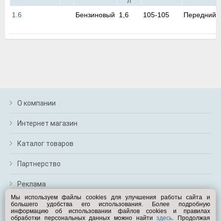
Л
м
В
1.6
Бензиновый
1,6
105-105
Передний
а
п
с
н
о
э
О компании
Интернет магазин
Каталог товаров
Партнерство
Реклама
Мы используем файлы cookies для улучшения работы сайта и
большего удобства его использования. Более подробную
Перейти на полную версию
информацию об использовании файлов cookies и правилах
обработки персональных данных можно найти
здесь
. Продолжая