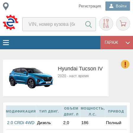
Регистрация
Войти
ГАРАЖ
Hyundai Tucson IV
о
2020
-
наст. время
Е
в
н
о
в
ОБЪЕМ
МОЩНОСТЬ,
к
МОДИФИКАЦИЯ
ТИП ДВИГ.
ПРИВОД
ДВИГ. Л
Л.С.
и
2.0 CRDi 4WD
Дизель
2,0
186
Полный
н
о