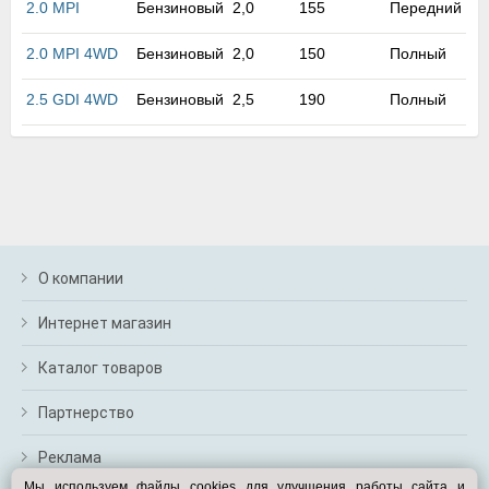
2.0 MPI
Бензиновый
2,0
155
Передний
м
В
а
2.0 MPI 4WD
Бензиновый
2,0
150
Полный
п
с
2.5 GDI 4WD
Бензиновый
2,5
190
Полный
н
о
э
О компании
Интернет магазин
Каталог товаров
Партнерство
Реклама
Мы используем файлы cookies для улучшения работы сайта и