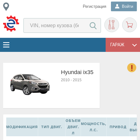
Регистрация
Войти
ГАРАЖ
Hyundai ix35
о
2010
-
2015
Е
в
н
о
в
к
ОБЪЕМ
и
МОЩНОСТЬ,
ДА
МОДИФИКАЦИЯ
ТИП ДВИГ.
ДВИГ.
ПРИВОД
н
Л.С.
ВЫП
Л
о