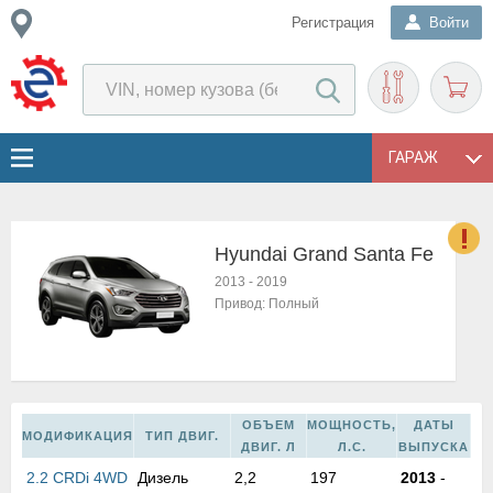
Регистрация
Войти
ГАРАЖ
Hyundai Grand Santa Fe
о
2013
-
2019
Е
Привод:
Полный
в
н
о
в
к
ОБЪЕМ
МОЩНОСТЬ,
ДАТЫ
и
МОДИФИКАЦИЯ
ТИП ДВИГ.
ДВИГ. Л
Л.С.
ВЫПУСКА
н
2.2 CRDi 4WD
Дизель
2,2
197
2013
-
о