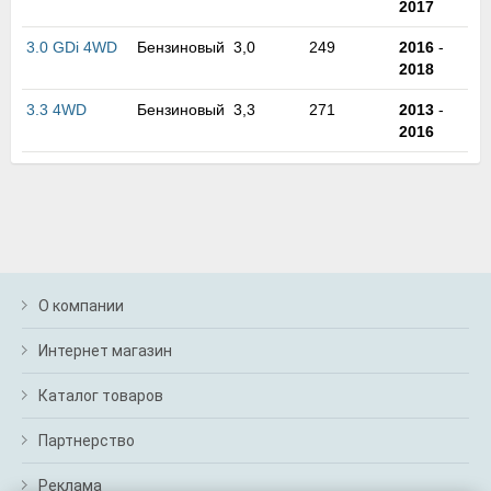
2017
м
В
3.0 GDi 4WD
Бензиновый
3,0
249
2016
-
а
2018
п
с
3.3 4WD
Бензиновый
3,3
271
2013
-
н
2016
о
э
О компании
Интернет магазин
Каталог товаров
Партнерство
Реклама