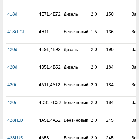
м
В
418d
4E71,4E72
Дизель
2,0
150
Зад
а
п
с
418i LCI
4H11
Бензиновый
1,5
136
Зад
н
о
э
420d
4E91,4E92
Дизель
2,0
190
Зад
420d
4B51,4B52
Дизель
2,0
184
Зад
420i
4A11,4A12
Бензиновый
2,0
184
Зад
420i
4D31,4D32
Бензиновый
2,0
184
Зад
428i EU
4A51,4A52
Бензиновый
2,0
245
Зад
428i US
4A53
Бензиновый
2,0
245
Зад