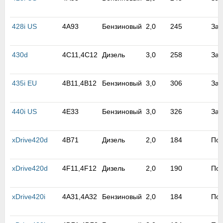
428i US
4A93
Бензиновый
2,0
245
Зад
430d
4C11,4C12
Дизель
3,0
258
Зад
435i EU
4B11,4B12
Бензиновый
3,0
306
Зад
440i US
4E33
Бензиновый
3,0
326
Зад
xDrive420d
4B71
Дизель
2,0
184
По
xDrive420d
4F11,4F12
Дизель
2,0
190
По
xDrive420i
4A31,4A32
Бензиновый
2,0
184
По