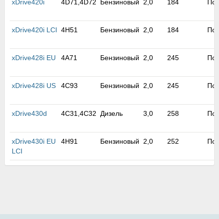
xDrive420i
4D71,4D72
Бензиновый
2,0
184
По
xDrive420i LCI
4H51
Бензиновый
2,0
184
По
xDrive428i EU
4A71
Бензиновый
2,0
245
По
xDrive428i US
4C93
Бензиновый
2,0
245
По
xDrive430d
4C31,4C32
Дизель
3,0
258
По
xDrive430i EU
4H91
Бензиновый
2,0
252
По
LCI