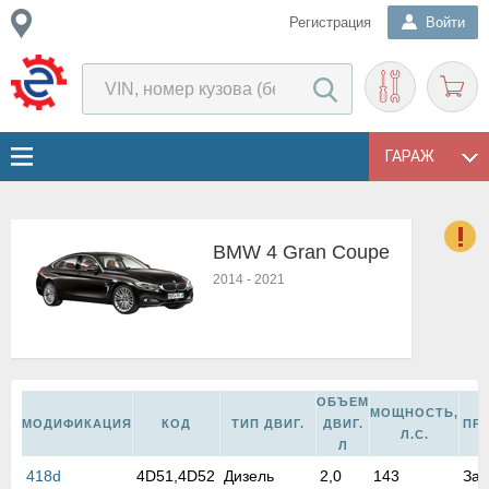
Регистрация
Войти
ГАРАЖ
BMW 4 Gran Coupe
о
2014
-
2021
Е
в
н
о
в
ОБЪЕМ
к
МОЩНОСТЬ,
МОДИФИКАЦИЯ
КОД
ТИП ДВИГ.
ДВИГ.
ПР
и
Л.С.
Л
н
418d
4D51,4D52
Дизель
2,0
143
Зад
о