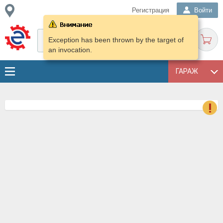
Регистрация
Войти
Exception has been thrown by the target of
an invocation.
ГАРАЖ
о
Е
в
н
о
в
к
и
н
о