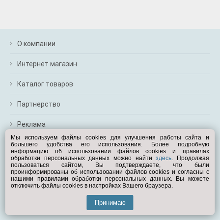
м
В
а
п
с
О компании
н
о
Интернет магазин
э
Каталог товаров
Партнерство
Реклама
Мы используем файлы cookies для улучшения работы сайта и
большего удобства его использования. Более подробную
Перейти на полную версию
информацию об использовании файлов cookies и правилах
обработки персональных данных можно найти
здесь
. Продолжая
Вам помочь?
пользоваться сайтом, Вы подтверждаете, что были
проинформированы об использовании файлов cookies и согласны с
нашими правилами обработки персональных данных. Вы можете
отключить файлы cookies в настройках Вашего браузера.
© Exist.ru 1998—2026
Принимаю