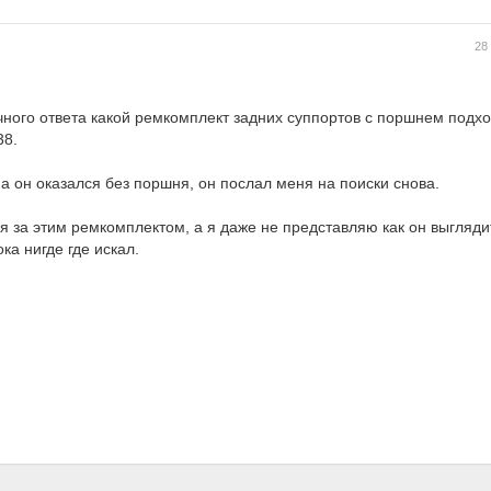
28
чного ответа какой ремкомплект задних суппортов с поршнем подхо
38.
 а он оказался без поршня, он послал меня на поиски снова.
я за этим ремкомплектом, а я даже не представляю как он выглядит
а нигде где искал.