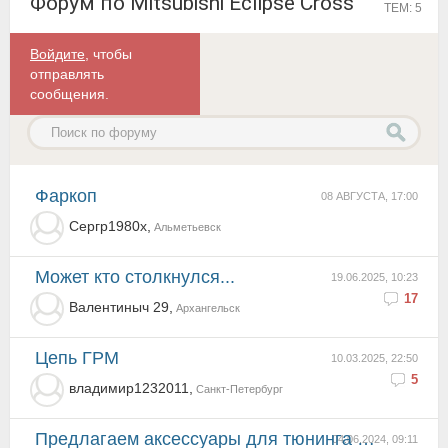
Форум по Mitsubishi Eclipse Cross
ТЕМ: 5
Войдите
, чтобы
отправлять
сообщения.
Фаркоп
08 АВГУСТА, 17:00
Сергр1980х,
Альметьевск
Может кто столкнулся...
19.06.2025, 10:23
17
Валентиныч 29,
Архангельск
Цепь ГРМ
10.03.2025, 22:50
5
владимир1232011,
Санкт-Петербург
Предлагаем аксессуары для тюнинга Эклипс Кросс !
04.06.2024, 09:11