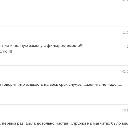
11.
 т км и полную замену с фильтром вместе!!!
лго !!!
02.
говорят ,что жидкость на весь срок службы....менять не надо.....
13.
 первый раз. Была довольно чистая. Стружки на магнитах было ма