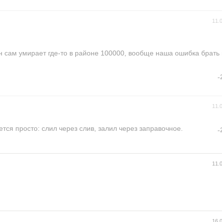
11.
Он сам умирает где-то в районе 100000, вообще наша ошибка брать
-
11.
тся просто: слил через слив, залил через заправочное.
-
11.
16.