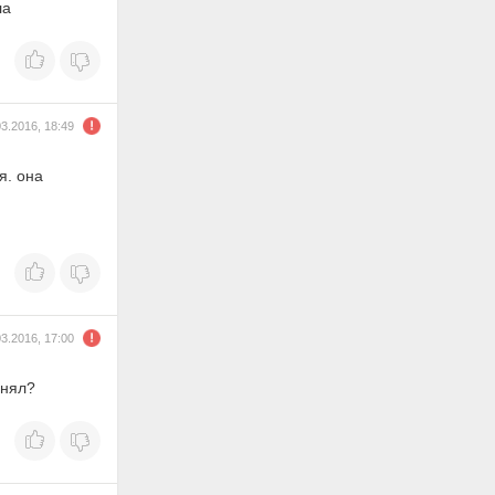
ла
03.2016, 18:49
я. она
03.2016, 17:00
енял?