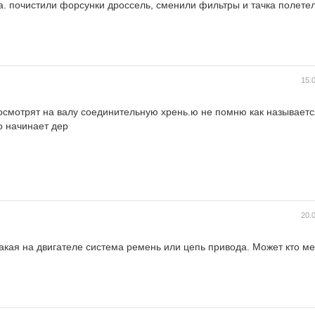
а. почистили форсунки дроссель, сменили фильтры и тачка полете
15.
осмотрят на валу соединительную хрень.ю не помню как называетс
о начинает дер
20.
 какая на двигателе система ремень или цепь привода. Может кто м