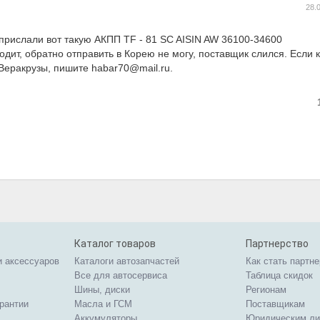
28.
 прислали вот такую АКПП TF - 81 SC AISIN AW 36100-34600
ит, обратно отправить в Корею не могу, поставщик слился. Если 
Веракрузы, пишите habar70@mail.ru.
Каталог товаров
Партнерство
и аксессуаров
Каталоги автозапчастей
Как стать партн
Все для автосервиса
Таблица скидок
Шины, диски
Регионам
арантии
Масла и ГСМ
Поставщикам
Аккумуляторы
Юридическим л