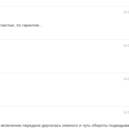
10.
счастью, по гарантии...
10.
14.
14.
 включении передачи дергалась немного и чуть обороты подкидыва