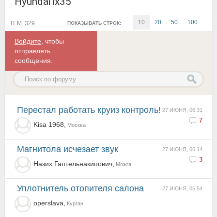
Hyundai ix35
10
20
50
100
ТЕМ: 329
ПОКАЗЫВАТЬ СТРОК:
Войдите
, чтобы
отправлять
сообщения.
Перестал работать круиз контроль!
27 ИЮНЯ, 06:31
7
Kisa 1968,
Москва
магнитола исчезает звук
27 ИЮНЯ, 06:14
3
Назих Гаптельнакипович,
Можга
Уплотнитель отопителя салона
27 ИЮНЯ, 05:54
operslava,
Курган