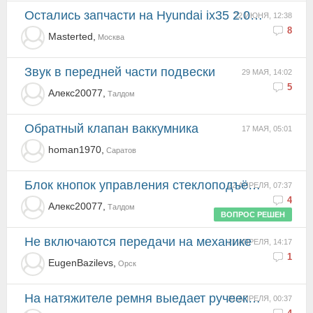
Остались запчасти на Hyundai ix35 2.0 CRDi 4WD
22 ИЮНЯ, 12:38
8
Masterted,
Москва
Звук в передней части подвески
29 МАЯ, 14:02
5
Алекс20077,
Талдом
Обратный клапан ваккумника
17 МАЯ, 05:01
homan1970,
Саратов
Блок кнопок управления стеклоподъёмниками
22 АПРЕЛЯ, 07:37
4
Алекс20077,
Талдом
ВОПРОС РЕШЕН
Не включаются передачи на механике
21 АПРЕЛЯ, 14:17
1
EugenBazilevs,
Орск
на натяжителе ремня выедает ручеек ремнем
21 АПРЕЛЯ, 00:37