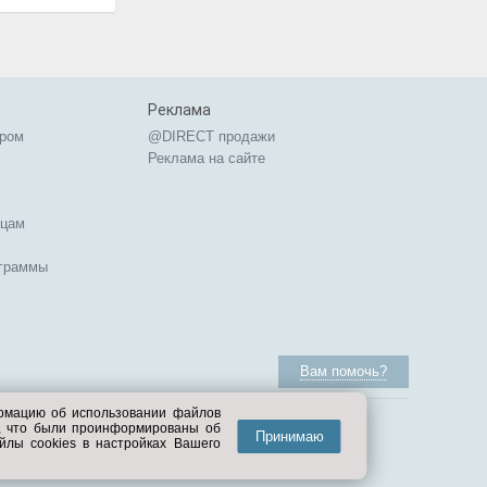
Реклама
ером
@DIRECT продажи
Реклама на сайте
ицам
ограммы
Вам помочь?
ормацию об использовании файлов
е, что были проинформированы об
Принимаю
йлы cookies в настройках Вашего