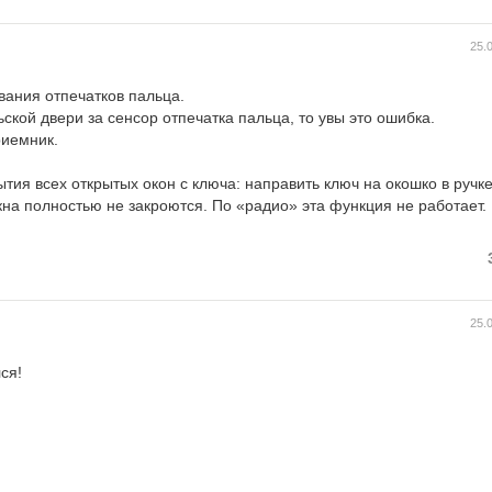
25.
вания отпечатков пальца.
ской двери за сенсор отпечатка пальца, то увы это ошибка.
риемник.
тия всех открытых окон с ключа: направить ключ на окошко в ручке
на полностью не закроются. По «радио» эта функция не работает.
25.
ся!