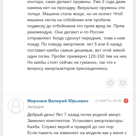
контора, сами делают пружины. Уже 2 года даже
намека нет на просадку. Визуально пружины эти
толще. Машина стала жоще, но не козлит. Чтоб
машина легла на отбойники или пробила
подвеску до отбойников это прям вряд ли. Прям
рекомендую. Они делают и по России
отправляют. Когда сдохнут передние, тоже к ним
поеду. По поводу амортиков: лет 5 или 6 назад
поставил каябы самые дешевые, вот этой зимой
один потек. Пробег примерно 120-150 ткм на них.
Но каябы стоят сейчас не гуманно, так что к
вопросу амортизаторов присоеденяюсь
Миронов Валерий Юрьевич
13 МАРТА, 09:45
Запрудня
Добрый день! Лет 7 назад потек родной аморт.
Заменил комплектом. Установил амортизаторы
Каяба. Служат верой и правдой до сих пор.
Если память не изменяет на модели как у меня с