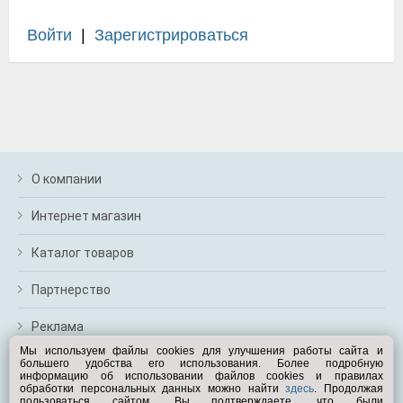
Войти
|
Зарегистрироваться
О компании
Интернет магазин
Каталог товаров
Партнерство
Реклама
Мы используем файлы cookies для улучшения работы сайта и
большего удобства его использования. Более подробную
Перейти на полную версию
информацию об использовании файлов cookies и правилах
обработки персональных данных можно найти
здесь
. Продолжая
Вам помочь?
пользоваться сайтом, Вы подтверждаете, что были