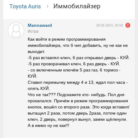
Иммобилайзер
Toyota Auris
Mannaward
28.06.2023, 20:59
Истра
Как войти в режим программирования
иммобилайзера, что б чип добавить, ну не как не
выходит.
-5 раз вставлял ключ, 6 раз открывал дверь - КУЙ.
-5 раз проворачивал ключ, 6 раз дверь - КУЙ.
- со включенным ключём 5 раз газ, 6 тормоз -
КУЙ.
Ставил перемычку между 4 и 13, ждал пол часа -
опять КУЙ.
Что не так??? Подскажите кто- нибудь. Пол дня
прокапался. Причём в режим программирования
кнопок, вошёл со второго раза. Это когда вставил/
вытащил 2 раза, потом дверь 2раза, потом один
ключ, 2 дверь, повернул вынул, замки щёлкнули.
А в иммо ну не как!!!