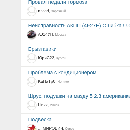
Провал педали тормоза
n.vlad,
Заречный
Неисправность АКПП (4F27E) Ошибка U-
А014УН,
Москва
Брызгавики
ЮриС22,
Курган
Проблема с кондиционером
KaHaTp0,
Ногинск
Шрус, подушки на мазду 5 2.3 американк
Linxx,
Минск
Подвеска
....МИРОВИЧ,
Серов