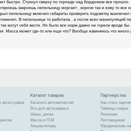
ет быстро. Стукнул сверху по торпеде над бордачком все прошло.
откроешь закроешь пепельницу моргает , короче так и езжу то все 
открыл пепельницу включил габариты проверить подсветку выключил 
 поменял. В пепельнице то работала , а после всех манипуляций п
так могут себя вести. Но было все норм давно не горели вроде бы. 
я. Масса может где-то или еще что? Вообще извиняюсь что много 
Каталог товаров
Партнерство
и аксессуаров
Каталоги автозапчастей
Как стать партн
Все для автосервиса
Таблица скидок
Шины, диски
Регионам
арантии
Масла и ГСМ
Поставщикам
Аккумуляторы
Юридическим л