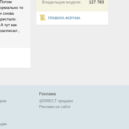
 Потом
Владельцев модели:
127 783
нормально то
и снова
ПРАВИЛА ФОРУМА
ерестало.
А тут как
расписал ,
Реклама
ером
@DIRECT продажи
Реклама на сайте
ицам