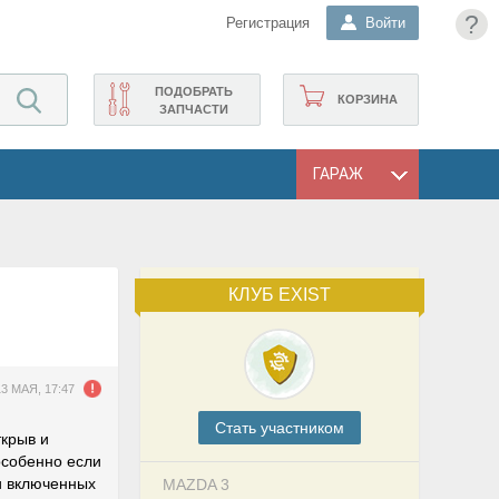
?
Регистрация
Войти
ПОДОБРАТЬ
КОРЗИНА
ЗАПЧАСТИ
ГАРАЖ
КЛУБ EXIST
13 МАЯ, 17:47
Cтать участником
ткрыв и
особенно если
ри включенных
MAZDA 3