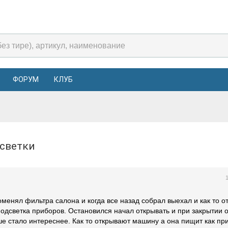
ФОРУМ
КЛУБ
дсветки
оменял фильтра салона и когда все назад собрал выехал и как то о
подсветка приборов. Остановился начал открывать и при закрытии 
ьше стало интереснее. Как то открывают машину а она пищит как п