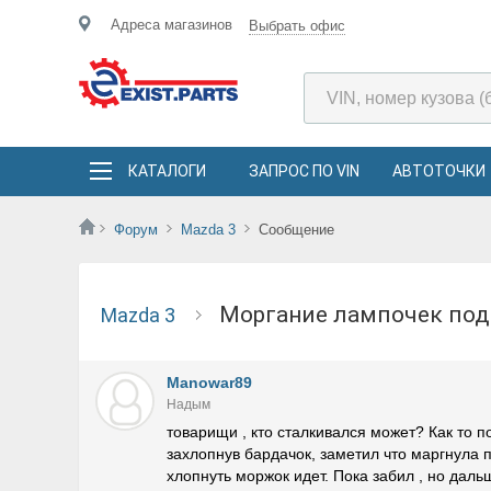
Адреса магазинов
Выбрать офис
КАТАЛОГИ
ЗАПРОС ПО VIN
АВТОТОЧКИ
Форум
Mazda 3
Сообщение
Моргание лампочек по
Mazda 3
Manowar89
Надым
товарищи , кто сталкивался может? Как то п
захлопнув бардачок, заметил что маргнула 
хлопнуть моржок идет. Пока забил , но дал