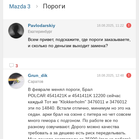
Пороги
Mazda 3
Pavlodarskiy
18.08.2025, 11:22
Екатеринбург
Всем привет, подскажите, где пороги заказываете,
и сколько по деньгам выходит замена?
3
Grun_dik
18.08.2025, 12:48
Саратов
В феврале менял пороги, Брал
POLCAR 4541421K и 4541411K 12200 сейчас
каждый Тот же "Klokkerholm" 3476011 и 3476012
эти по 14840. Встали отлично, минимум но это на
седан. арки брал на озоне с питера но чет совсем
много гемора с подгоном. По работе все по
разному озвучивают. Дорого можно качества
требовать а за дешево есть риск переделывать.