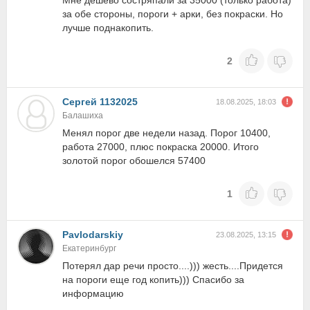
Мне дешево состряпали за 35000 (только работа)
за обе стороны, пороги + арки, без покраски. Но
лучше поднакопить.
2
Сергей 1132025
18.08.2025, 18:03
Балашиха
Менял порог две недели назад. Порог 10400,
работа 27000, плюс покраска 20000. Итого
золотой порог обошелся 57400
1
Pavlodarskiy
23.08.2025, 13:15
Екатеринбург
Потерял дар речи просто....))) жесть....Придется
на пороги еще год копить))) Спасибо за
информацию