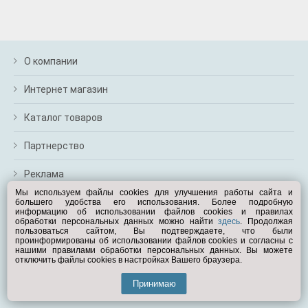
м
В
а
п
с
О компании
н
о
Интернет магазин
э
Каталог товаров
Партнерство
Реклама
Мы используем файлы cookies для улучшения работы сайта и
большего удобства его использования. Более подробную
Перейти на полную версию
информацию об использовании файлов cookies и правилах
обработки персональных данных можно найти
здесь
. Продолжая
Вам помочь?
пользоваться сайтом, Вы подтверждаете, что были
проинформированы об использовании файлов cookies и согласны с
нашими правилами обработки персональных данных. Вы можете
отключить файлы cookies в настройках Вашего браузера.
© Exist.ru 1998—2026
Принимаю