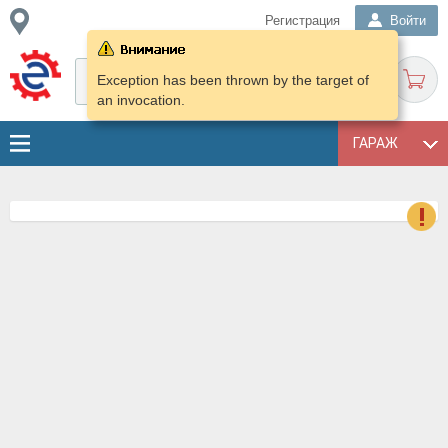
Регистрация
Войти
Exception has been thrown by the target of
an invocation.
ГАРАЖ
о
Е
в
н
о
в
к
и
н
о