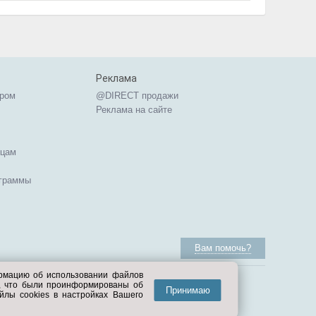
Реклама
ером
@DIRECT продажи
Реклама на сайте
ицам
ограммы
Вам помочь?
ормацию об использовании файлов
е, что были проинформированы об
Принимаю
йлы cookies в настройках Вашего