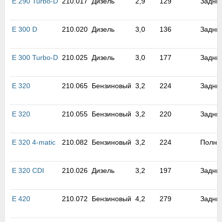
E 290 Turbo-D
210.017
Дизель
2,9
129
Задни
E 300 D
210.020
Дизель
3,0
136
Задни
E 300 Turbo-D
210.025
Дизель
3,0
177
Задни
E 320
210.065
Бензиновый
3,2
224
Задни
E 320
210.055
Бензиновый
3,2
220
Задни
E 320 4-matic
210.082
Бензиновый
3,2
224
Полны
E 320 CDI
210.026
Дизель
3,2
197
Задни
E 420
210.072
Бензиновый
4,2
279
Задни