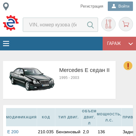
Регистрация
Войти
ГАРАЖ
Mercedes E седан II
о
1995
-
2003
Е
в
н
о
в
ОБЪЕМ
к
МОЩНОСТЬ,
МОДИФИКАЦИЯ
КОД
ТИП ДВИГ.
ДВИГ.
ПРИВ
и
Л.С.
Л
н
E 200
210.035
Бензиновый
2,0
136
Задни
о