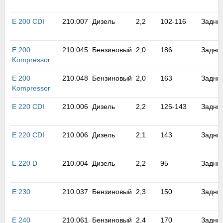
м
В
E 200 CDI
210.007
Дизель
2,2
102-116
Задни
а
п
с
E 200
210.045
Бензиновый
2,0
186
Задни
н
Kompressor
о
э
E 200
210.048
Бензиновый
2,0
163
Задни
Kompressor
E 220 CDI
210.006
Дизель
2,2
125-143
Задни
E 220 CDI
210.006
Дизель
2,1
143
Задни
E 220 D
210.004
Дизель
2,2
95
Задни
E 230
210.037
Бензиновый
2,3
150
Задни
E 240
210.061
Бензиновый
2,4
170
Задни