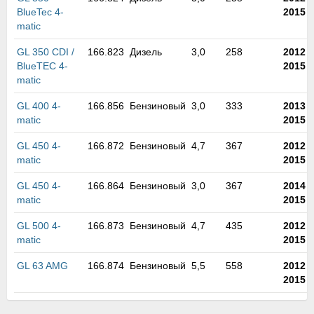
м
BlueTec 4-
2015
В
matic
а
п
GL 350 CDI /
166.823
Дизель
3,0
258
2012
-
с
BlueTEC 4-
2015
н
matic
о
э
GL 400 4-
166.856
Бензиновый
3,0
333
2013
-
matic
2015
GL 450 4-
166.872
Бензиновый
4,7
367
2012
-
matic
2015
GL 450 4-
166.864
Бензиновый
3,0
367
2014
-
matic
2015
GL 500 4-
166.873
Бензиновый
4,7
435
2012
-
matic
2015
GL 63 AMG
166.874
Бензиновый
5,5
558
2012
-
2015