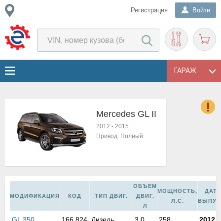
Регистрация
Войти
ГАРАЖ
Mercedes GL II
о
2012
-
2015
Е
Привод:
Полный
в
н
о
в
к
ОБЪЕМ
МОЩНОСТЬ,
ДАТ
и
МОДИФИКАЦИЯ
КОД
ТИП ДВИГ.
ДВИГ.
Л.С.
ВЫПУС
н
Л
о
GL 350
166.824
Дизель
3,0
258
2012
-