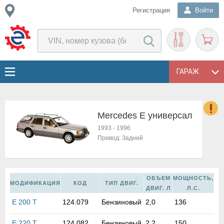
Регистрация
Войти
ГАРАЖ
Mercedes E универсал
о
1993
-
1996
Е
Привод:
Задний
в
н
о
в
ОБЪЕМ
МОЩНОСТЬ,
МОДИФИКАЦИЯ
КОД
ТИП ДВИГ.
к
ДВИГ. Л
Л.С.
и
E 200 T
124.079
Бензиновый
2,0
136
н
о
E 220 T
124.082
Бензиновый
2,2
150