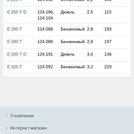
м
В
E 250 T D
124.186,
Дизель
2,5
113
а
124.104
п
с
E 280 T
124.088
Бензиновый
2,8
193
н
о
E 280 T
124.088
Бензиновый
2,8
197
э
E 300 T D
124.191
Дизель
3,0
136
E 320 T
124.092
Бензиновый
3,2
220
О компании
Интернет магазин