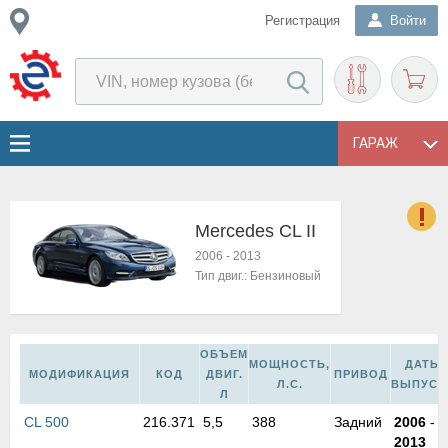
Регистрация
Войти
ГАРАЖ
Mercedes CL II
о
2006
-
2013
Е
Тип двиг.:
Бензиновый
в
н
о
ОБЪЕМ
в
МОЩНОСТЬ,
ДАТЫ
МОДИФИКАЦИЯ
КОД
ДВИГ.
ПРИВОД
к
Л.С.
ВЫПУСК
Л
и
н
CL 500
216.371
5,5
388
Задний
2006
-
о
2013