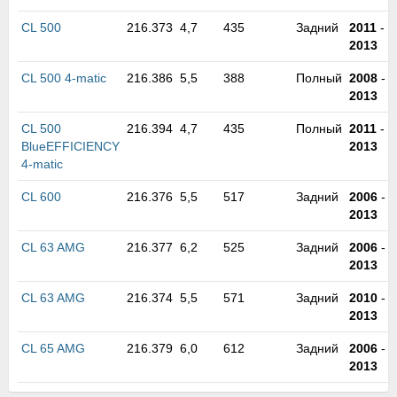
м
В
CL 500
216.373
4,7
435
Задний
2011
-
а
2013
п
CL 500 4-matic
216.386
5,5
388
Полный
2008
-
с
2013
н
о
CL 500
216.394
4,7
435
Полный
2011
-
э
BlueEFFICIENCY
2013
4-matic
CL 600
216.376
5,5
517
Задний
2006
-
2013
CL 63 AMG
216.377
6,2
525
Задний
2006
-
2013
CL 63 AMG
216.374
5,5
571
Задний
2010
-
2013
CL 65 AMG
216.379
6,0
612
Задний
2006
-
2013