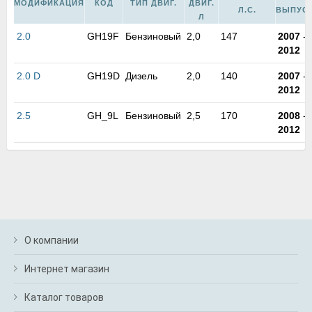
МОДИФИКАЦИЯ
КОД
ТИП ДВИГ.
ДВИГ.
м
Л.С.
ВЫПУС
Л
В
а
2.0
GH19F
Бензиновый
2,0
147
2007
-
п
2012
с
н
2.0 D
GH19D
Дизель
2,0
140
2007
-
о
2012
э
2.5
GH_9L
Бензиновый
2,5
170
2008
-
2012
О компании
Интернет магазин
Каталог товаров