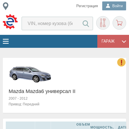
Регистрация
Войти
ГАРАЖ
о
Е
в
Mazda Mazda6 универсал II
н
о
2007
-
2012
в
Привод:
Передний
к
и
н
ОБЪЕМ
о
МОЩНОСТЬ,
ДАТЫ