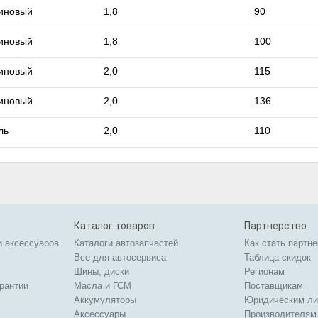
иновый
1,8
90
иновый
1,8
100
иновый
2,0
115
иновый
2,0
136
ль
2,0
110
Каталог товаров
Партнерство
и аксессуаров
Каталоги автозапчастей
Как стать партн
Все для автосервиса
Таблица скидок
Шины, диски
Регионам
арантии
Масла и ГСМ
Поставщикам
Аккумуляторы
Юридическим л
Аксессуары
Производителям