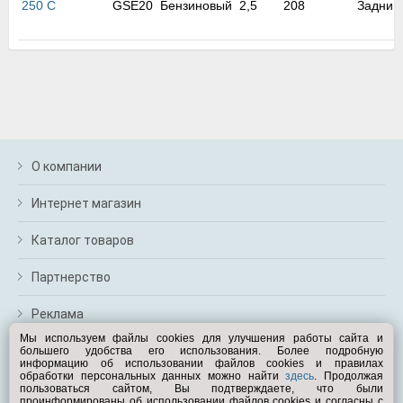
250 C
GSE20
Бензиновый
2,5
208
Задний
м
В
а
п
с
н
о
э
О компании
Интернет магазин
Каталог товаров
Партнерство
Реклама
Мы используем файлы cookies для улучшения работы сайта и
большего удобства его использования. Более подробную
Перейти на полную версию
информацию об использовании файлов cookies и правилах
обработки персональных данных можно найти
здесь
. Продолжая
Вам помочь?
пользоваться сайтом, Вы подтверждаете, что были
проинформированы об использовании файлов cookies и согласны с