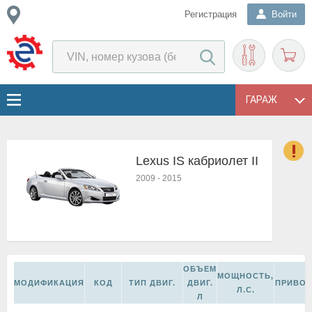
Регистрация
Войти
ГАРАЖ
Lexus IS кабриолет II
о
2009
-
2015
Е
в
н
о
в
к
ОБЪЕМ
и
МОЩНОСТЬ,
МОДИФИКАЦИЯ
КОД
ТИП ДВИГ.
ДВИГ.
ПРИВО
н
Л.С.
Л
о