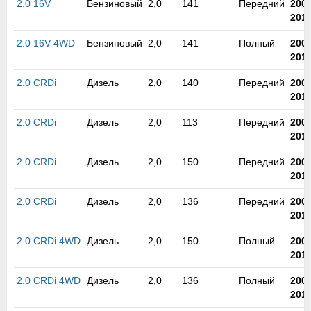
2.0 16V
Бензиновый
2,0
141
Передний
200
м
201
В
а
2.0 16V 4WD
Бензиновый
2,0
141
Полный
200
п
201
с
н
2.0 CRDi
Дизель
2,0
140
Передний
200
о
201
э
2.0 CRDi
Дизель
2,0
113
Передний
200
201
2.0 CRDi
Дизель
2,0
150
Передний
200
201
2.0 CRDi
Дизель
2,0
136
Передний
200
201
2.0 CRDi 4WD
Дизель
2,0
150
Полный
200
201
2.0 CRDi 4WD
Дизель
2,0
136
Полный
200
201