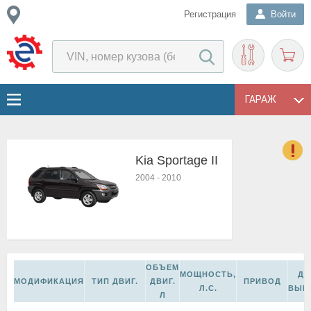
Регистрация
Войти
ГАРАЖ
Kia Sportage II
о
2004
-
2010
Е
в
н
о
в
к
ОБЪЕМ
и
МОЩНОСТЬ,
ДА
МОДИФИКАЦИЯ
ТИП ДВИГ.
ДВИГ.
ПРИВОД
н
Л.С.
ВЫП
Л
о