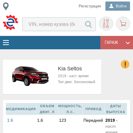
Регистрация
Войти
ГАРАЖ
Kia Seltos
о
2019
-
наст. время
Е
Тип двиг.:
Бензиновый
в
н
о
в
ОБЪЕМ
МОЩНОСТЬ,
ДАТЫ
МОДИФИКАЦИЯ
ПРИВОД
к
ДВИГ. Л
Л.С.
ВЫПУСКА
и
1.6
1,6
123
Передний
2019
-
н
наст.
о
время