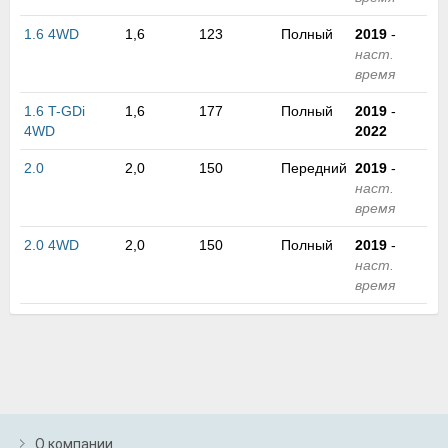
м
В
1.6 4WD
1,6
123
Полный
2019
-
а
наст.
п
время
с
н
1.6 T-GDi
1,6
177
Полный
2019
-
о
4WD
2022
э
2.0
2,0
150
Передний
2019
-
наст.
время
2.0 4WD
2,0
150
Полный
2019
-
наст.
время
О компании