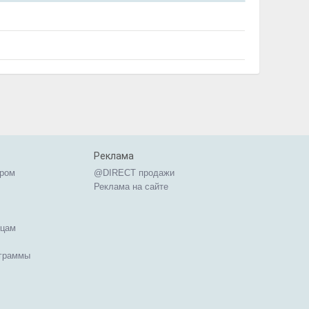
Реклама
ером
@DIRECT продажи
Реклама на сайте
ицам
ограммы