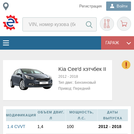
Регистрация
Войти
ГАРАЖ
Kia Cee'd хэтчбек II
о
2012
-
2018
Е
Тип двиг.:
Бензиновый
в
Привод:
Передний
н
о
в
к
ОБЪЕМ ДВИГ.
МОЩНОСТЬ,
ДАТЫ
МОДИФИКАЦИЯ
и
Л
Л.С.
ВЫПУСКА
н
1.4 CVVT
1,4
100
2012
-
2018
о