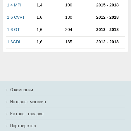
м
1.4 MPI
1,4
100
2015
-
2018
В
а
1.6 CVVT
1,6
130
2012
-
2018
п
с
1.6 GT
1,6
204
2013
-
2018
н
о
1.6GDI
1,6
135
2012
-
2018
э
О компании
Интернет магазин
Каталог товаров
Партнерство