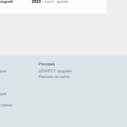
редний
2023
-
наст. время
Реклама
ером
@DIRECT продажи
Реклама на сайте
ицам
ограммы