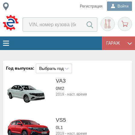
Регистрация
Войти
ГАРАЖ
Год выпуска:
Выбрать год
VA3
0M2
2019
-
наст. время
VS5
0L1
2019
-
наст. время