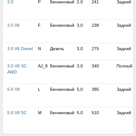
2.0
P
Бензиновый
2,0
241
Задний
м
В
а
п
3.0 V6
F
Бензиновый
3,0
238
Задний
с
н
о
э
3.0 V6 Diesel
N
Дизель
3,0
275
Задний
3.0 V6 SC
AJ_8
Бензиновый
3,0
340
Полный
AWD
5.0 V8
L
Бензиновый
5,0
385
Задний
5.0 V8 SC
M
Бензиновый
5,0
510
Задний