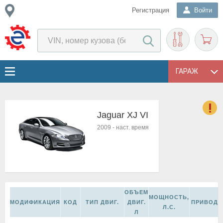
Регистрация
Войти
ГАРАЖ
Jaguar XJ VI
о
2009
-
наст. время
Е
в
н
о
в
к
ОБЪЕМ
и
МОЩНОСТЬ,
МОДИФИКАЦИЯ
КОД
ТИП ДВИГ.
ДВИГ.
ПРИВОД
н
Л.С.
Л
о