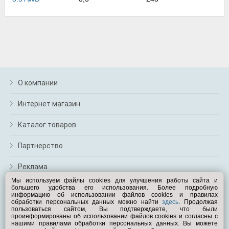
м
В
а
п
с
н
о
э
О компании
Интернет магазин
Каталог товаров
Партнерство
Реклама
Мы используем файлы cookies для улучшения работы сайта и
большего удобства его использования. Более подробную
Перейти на полную версию
информацию об использовании файлов cookies и правилах
обработки персональных данных можно найти
здесь
. Продолжая
Вам помочь?
пользоваться сайтом, Вы подтверждаете, что были
проинформированы об использовании файлов cookies и согласны с
нашими правилами обработки персональных данных. Вы можете