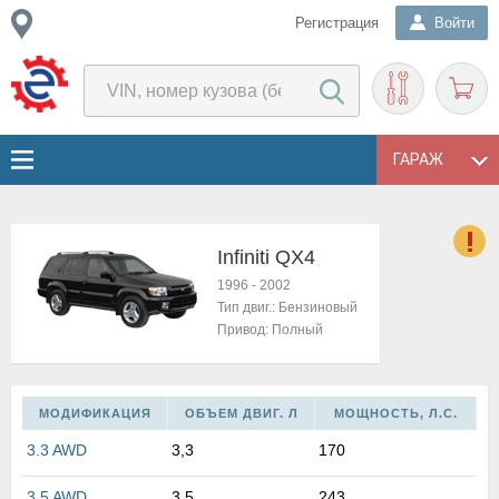
Регистрация
Войти
ГАРАЖ
Infiniti QX4
о
1996
-
2002
Е
Тип двиг.:
Бензиновый
в
Привод:
Полный
н
о
в
МОДИФИКАЦИЯ
ОБЪЕМ ДВИГ. Л
МОЩНОСТЬ, Л.С.
к
и
3.3 AWD
3,3
170
н
о
3.5 AWD
3,5
243