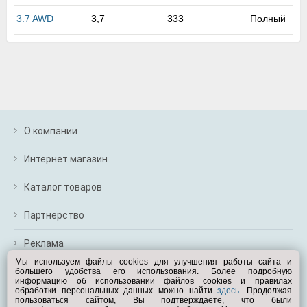
м
3.7 AWD
3,7
333
Полный
В
а
п
с
н
о
э
О компании
Интернет магазин
Каталог товаров
Партнерство
Реклама
Мы используем файлы cookies для улучшения работы сайта и
большего удобства его использования. Более подробную
Перейти на полную версию
информацию об использовании файлов cookies и правилах
обработки персональных данных можно найти
здесь
. Продолжая
Вам помочь?
пользоваться сайтом, Вы подтверждаете, что были