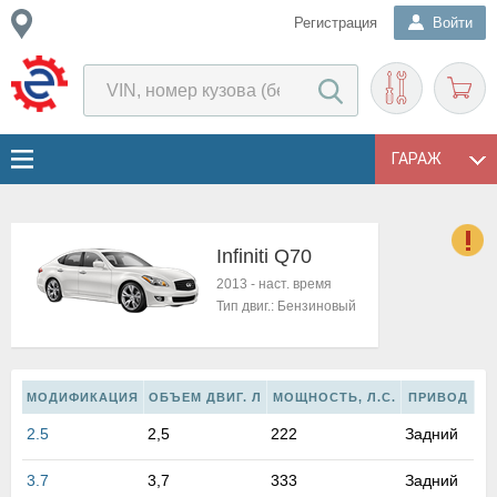
Регистрация
Войти
ГАРАЖ
Infiniti Q70
о
2013
-
наст. время
Е
Тип двиг.:
Бензиновый
в
н
о
в
МОДИФИКАЦИЯ
ОБЪЕМ ДВИГ. Л
МОЩНОСТЬ, Л.С.
ПРИВОД
к
2.5
2,5
222
Задний
и
н
3.7
3,7
333
Задний
о