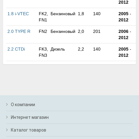
2012
м
В
1.8 i-VTEC
FK2,
Бензиновый
1,8
140
2005
-
а
FN1
2012
п
с
2.0 TYPE R
FN2
Бензиновый
2,0
201
2006
-
н
2012
о
э
2.2 CTDi
FK3,
Дизель
2,2
140
2005
-
FN3
2012
О компании
Интернет магазин
Каталог товаров