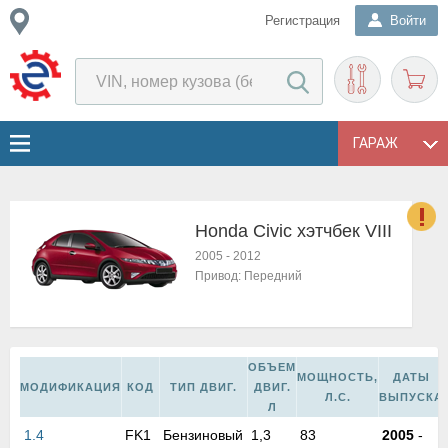
Регистрация
Войти
ГАРАЖ
Honda Civic хэтчбек VIII
о
2005
-
2012
Е
Привод:
Передний
в
н
о
в
ОБЪЕМ
к
МОЩНОСТЬ,
ДАТЫ
МОДИФИКАЦИЯ
КОД
ТИП ДВИГ.
ДВИГ.
и
Л.С.
ВЫПУСКА
Л
н
1.4
FK1
Бензиновый
1,3
83
2005
-
о