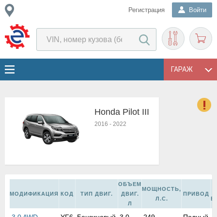
Регистрация
Войти
ГАРАЖ
Honda Pilot III
о
2016
-
2022
Е
в
н
о
в
к
ОБЪЕМ
МОЩНОСТЬ,
и
МОДИФИКАЦИЯ
КОД
ТИП ДВИГ.
ДВИГ.
ПРИВОД
Л.С.
В
н
Л
о