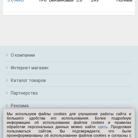
3.0 AWD
YF6
Бензиновый
3,0
249
Полный
2
м
2
В
а
п
с
н
о
э
О компании
Интернет магазин
Каталог товаров
Партнерство
Реклама
Мы используем файлы cookies для улучшения работы сайта и
большего удобства его использования. Более подробную
Перейти на полную версию
информацию об использовании файлов cookies и правилах
обработки персональных данных можно найти
здесь
. Продолжая
Вам помочь?
пользоваться сайтом, Вы подтверждаете, что были
проинформированы об использовании файлов cookies и согласны с