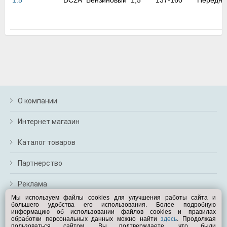
1.5
DC2A
Бензиновый
1,5
137-160
Передни
м
В
а
п
с
н
о
э
О компании
Интернет магазин
Каталог товаров
Партнерство
Реклама
Мы используем файлы cookies для улучшения работы сайта и
большего удобства его использования. Более подробную
Перейти на полную версию
информацию об использовании файлов cookies и правилах
обработки персональных данных можно найти
здесь
. Продолжая
Вам помочь?
пользоваться сайтом, Вы подтверждаете, что были