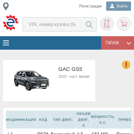
Регистрация
Войти
ГАРАЖ
GAC GS5
о
2020
-
наст. время
Е
в
н
о
в
к
ОБЪЕМ
МОЩНОСТЬ,
и
МОДИФИКАЦИЯ
КОД
ТИП ДВИГ.
ДВИГ.
ПРИВО
Л.С.
н
Л
о