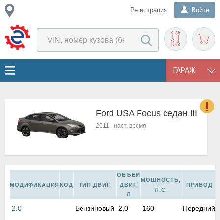
Регистрация
Войти
ГАРАЖ
Ford USA Focus седан III
о
2011
-
наст. время
Е
в
н
о
в
ОБЪЕМ
МОЩНОСТЬ,
к
МОДИФИКАЦИЯ
КОД
ТИП ДВИГ.
ДВИГ.
ПРИВОД
Л.С.
и
Л
н
2.0
Бензиновый
2,0
160
Передний
о