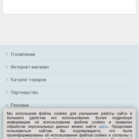
м
В
а
п
с
н
о
э
О компании
Интернет магазин
Каталог товаров
Партнерство
Реклама
Мы используем файлы cookies для улучшения работы сайта и
большего удобства его использования. Более подробную
Перейти на полную версию
информацию об использовании файлов cookies и правилах
обработки персональных данных можно найти
здесь
. Продолжая
Вам помочь?
пользоваться сайтом, Вы подтверждаете, что были
проинформированы об использовании файлов cookies и согласны с