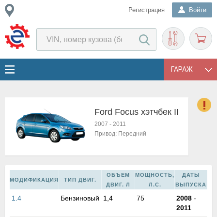
Регистрация
Войти
ГАРАЖ
Ford Focus хэтчбек II
о
2007
-
2011
Е
Привод:
Передний
в
н
о
в
ОБЪЕМ
МОЩНОСТЬ,
ДАТЫ
МОДИФИКАЦИЯ
ТИП ДВИГ.
к
ДВИГ. Л
Л.С.
ВЫПУСКА
и
1.4
Бензиновый
1,4
75
2008
-
н
2011
о