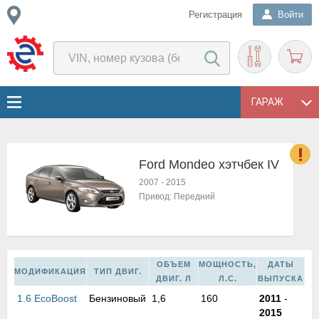
Регистрация
Войти
ГАРАЖ
Ford Mondeo хэтчбек IV
о
2007
-
2015
Е
Привод:
Передний
в
н
о
в
ОБЪЕМ
МОЩНОСТЬ,
ДАТЫ
к
МОДИФИКАЦИЯ
ТИП ДВИГ.
ДВИГ. Л
Л.С.
ВЫПУСКА
и
н
1.6 EcoBoost
Бензиновый
1,6
160
2011
-
о
2015