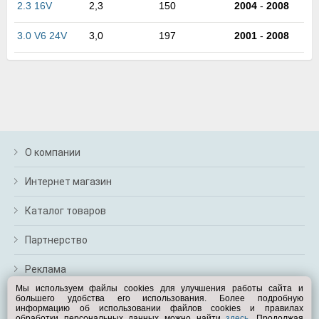
2.3 16V
2,3
150
2004
-
2008
м
В
а
3.0 V6 24V
3,0
197
2001
-
2008
п
с
н
о
э
О компании
Интернет магазин
Каталог товаров
Партнерство
Реклама
Мы используем файлы cookies для улучшения работы сайта и
большего удобства его использования. Более подробную
Перейти на полную версию
информацию об использовании файлов cookies и правилах
обработки персональных данных можно найти
здесь
. Продолжая