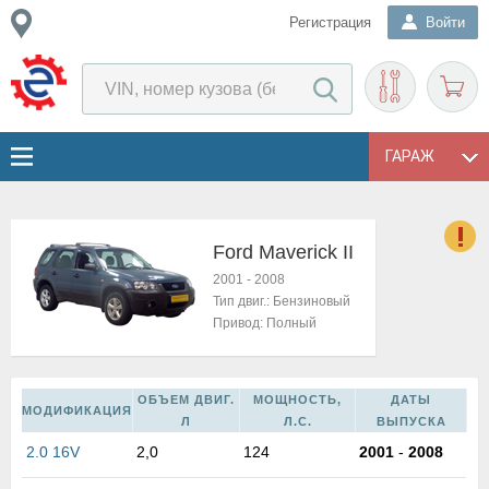
Регистрация
Войти
ГАРАЖ
Ford Maverick II
о
2001
-
2008
Е
Тип двиг.:
Бензиновый
в
Привод:
Полный
н
о
в
ОБЪЕМ ДВИГ.
МОЩНОСТЬ,
ДАТЫ
к
МОДИФИКАЦИЯ
Л
Л.С.
ВЫПУСКА
и
2.0 16V
2,0
124
2001
-
2008
н
о