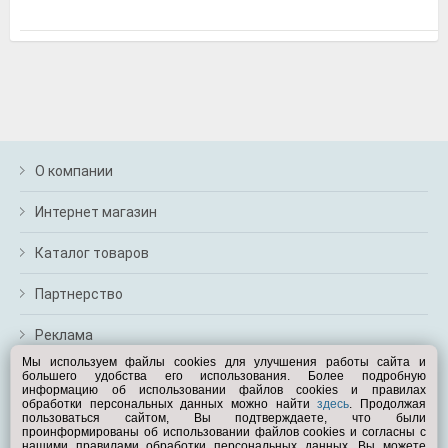
м
В
а
п
с
н
о
э
О компании
Интернет магазин
Каталог товаров
Партнерство
Реклама
Мы используем файлы cookies для улучшения работы сайта и
большего удобства его использования. Более подробную
Перейти на полную версию
информацию об использовании файлов cookies и правилах
обработки персональных данных можно найти
здесь
. Продолжая
Вам помочь?
пользоваться сайтом, Вы подтверждаете, что были
проинформированы об использовании файлов cookies и согласны с
нашими правилами обработки персональных данных. Вы можете