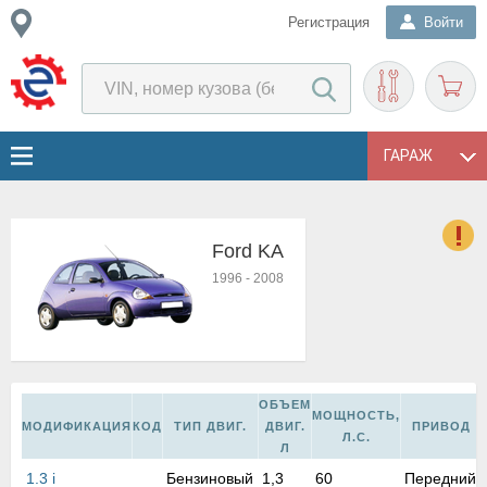
Регистрация
Войти
ГАРАЖ
Ford KA
о
1996
-
2008
Е
в
н
о
в
ОБЪЕМ
к
МОЩНОСТЬ,
МОДИФИКАЦИЯ
КОД
ТИП ДВИГ.
ДВИГ.
ПРИВОД
и
Л.С.
Л
н
о
1.3 i
Бензиновый
1,3
60
Передний