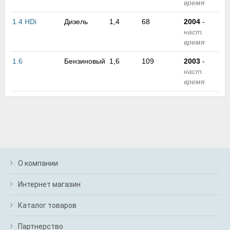
время
м
В
1.4 HDi
Дизель
1,4
68
2004
-
а
наст.
п
время
с
н
1.6
Бензиновый
1,6
109
2003
-
о
наст.
э
время
О компании
Интернет магазин
Каталог товаров
Партнерство