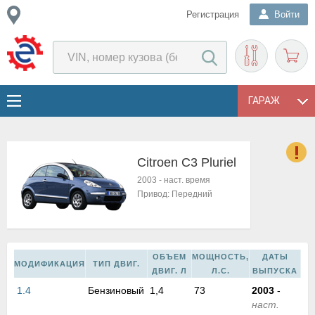
Регистрация
Войти
ГАРАЖ
Citroen C3 Pluriel
о
2003
-
наст. время
Е
Привод:
Передний
в
н
о
в
ОБЪЕМ
МОЩНОСТЬ,
ДАТЫ
к
МОДИФИКАЦИЯ
ТИП ДВИГ.
ДВИГ. Л
Л.С.
ВЫПУСКА
и
1.4
Бензиновый
1,4
73
2003
-
н
наст.
о