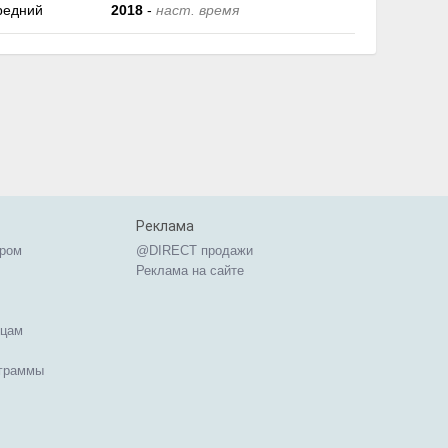
редний
2018
-
наст. время
Реклама
ером
@DIRECT продажи
Реклама на сайте
ицам
ограммы