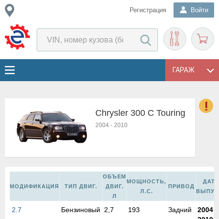
Регистрация
Войти
ГАРАЖ
Chrysler 300 C Touring
о
2004
-
2010
Е
в
н
о
в
ОБЪЕМ
МОЩНОСТЬ,
ДАТ
к
МОДИФИКАЦИЯ
ТИП ДВИГ.
ДВИГ.
ПРИВОД
Л.С.
ВЫПУС
и
Л
н
2.7
Бензиновый
2,7
193
Задний
2004
-
о