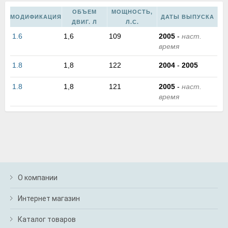
м
ОБЪЕМ
МОЩНОСТЬ,
В
МОДИФИКАЦИЯ
ДАТЫ ВЫПУСКА
ДВИГ. Л
Л.С.
а
п
1.6
1,6
109
2005
-
наст.
с
время
н
1.8
1,8
122
2004
-
2005
о
э
1.8
1,8
121
2005
-
наст.
время
О компании
Интернет магазин
Каталог товаров