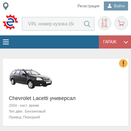
Регистрация
Войти
ГАРАЖ
о
Е
в
н
Chevrolet Lacetti универсал
о
в
2004
-
наст. время
к
Тип двиг.:
Бензиновый
и
Привод:
Передний
н
о