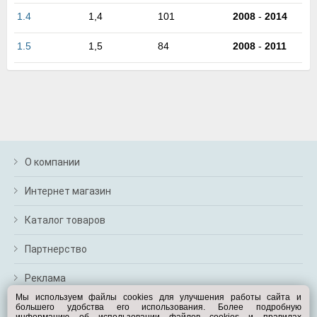
м
1.4
1,4
101
2008
-
2014
В
а
1.5
1,5
84
2008
-
2011
п
с
н
о
э
О компании
Интернет магазин
Каталог товаров
Партнерство
Реклама
Мы используем файлы cookies для улучшения работы сайта и
большего удобства его использования. Более подробную
Перейти на полную версию