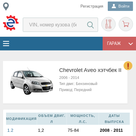
Регистрация
Войти
ГАРАЖ
Chevrolet Aveo хэтчбек II
о
2006
-
2014
Е
Тип двиг.:
Бензиновый
в
Привод:
Передний
н
о
в
к
ОБЪЕМ ДВИГ.
МОЩНОСТЬ,
ДАТЫ
МОДИФИКАЦИЯ
и
Л
Л.С.
ВЫПУСКА
н
1.2
1,2
75-84
2008
-
2011
о