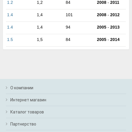
1.2
1,2
84
2008
-
2011
м
В
а
1.4
1,4
101
2008
-
2012
п
с
1.4
1,4
94
2005
-
2013
н
о
1.5
1,5
84
2005
-
2014
э
О компании
Интернет магазин
Каталог товаров
Партнерство