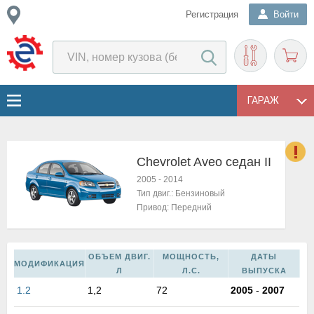
Регистрация
Войти
ГАРАЖ
Chevrolet Aveo седан II
о
2005
-
2014
Е
Тип двиг.:
Бензиновый
в
Привод:
Передний
н
о
в
ОБЪЕМ ДВИГ.
МОЩНОСТЬ,
ДАТЫ
к
МОДИФИКАЦИЯ
Л
Л.С.
ВЫПУСКА
и
1.2
1,2
72
2005
-
2007
н
о